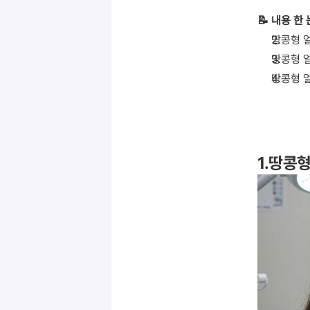
📝 내용 한
땅콩형 
땅콩형 
땅콩형 
1.땅콩