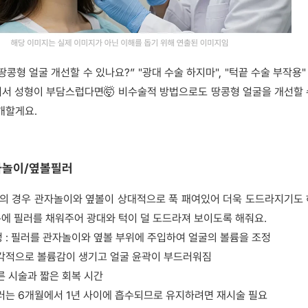
땅콩형 얼굴 개선할 수 있나요?” "광대 수술 하지마", "턱끝 수술 부작용
어서 성형이 부담스럽다면🤯 비수술적 방법으로도 땅콩형 얼굴을 개선할 수
개할게요.
관자놀이/옆볼필러
의 경우 관자놀이와 옆볼이 상대적으로 푹 패여있어 더욱 도드라지기도 
분에 필러를 채워주어 광대와 턱이 덜 도드라져 보이도록 해줘요.
정 : 필러를 관자놀이와 옆볼 부위에 주입하여 얼굴의 볼륨을 조정
즉각적으로 볼륨감이 생기고 얼굴 윤곽이 부드러워짐
른 시술과 짧은 회복 시간
필러는 6개월에서 1년 사이에 흡수되므로 유지하려면 재시술 필요