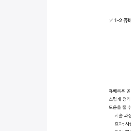
✅ 1-2 쥬
쥬베룩은 콜
스럽게 정리
도움을 줄 수
시술 과
효과: 시