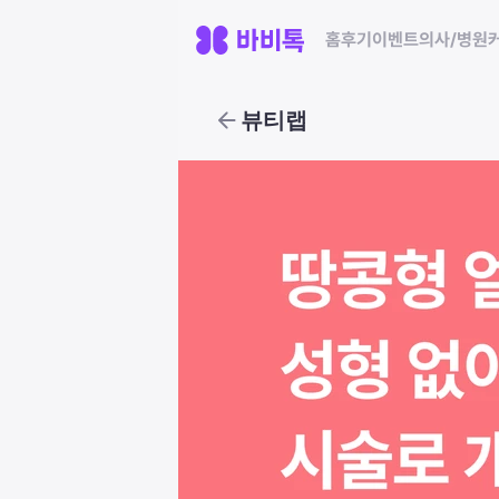
홈
후기
이벤트
의사/병원
뷰티랩