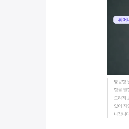
땅콩형 
형을 말
드라져 
있어 자
나갑니다