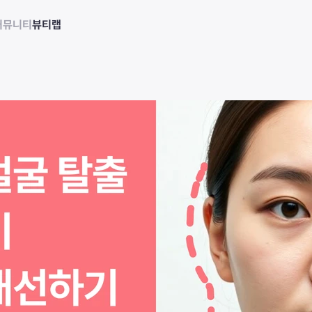
커뮤니티
뷰티랩