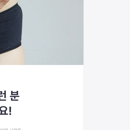
런 분
요!