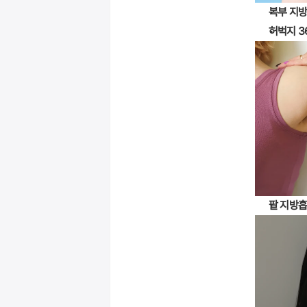
복부 지
허벅지 3
팔 지방