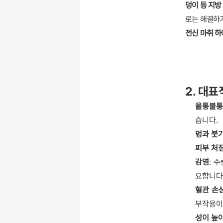
덩이 등 지방
로는 해결하기
전신 마취 하
2. 대
울퉁불퉁
습니다.
멍과 붓
피부 처
감염
: 
요합니다
혈관 손
부작용이지
성이 높