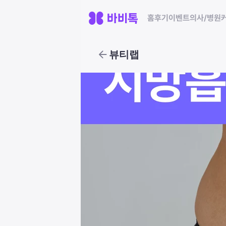
홈
후기
이벤트
의사/병원
뷰티랩