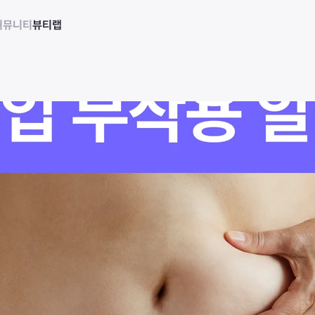
커뮤니티
뷰티랩